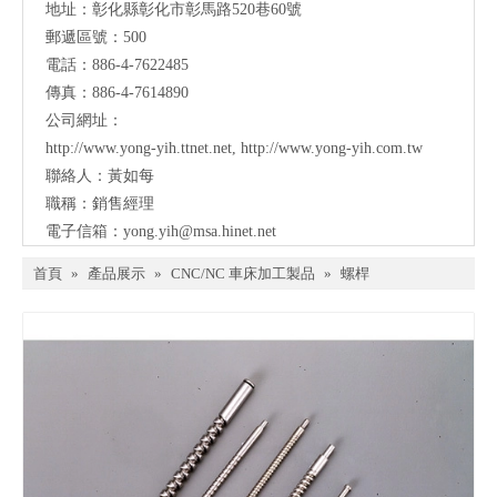
地址：彰化縣彰化市彰馬路520巷60號
郵遞區號：500
電話：886-4-7622485
傳真：886-4-7614890
公司網址：
http://www.yong-yih.ttnet.net
,
http://www.yong-yih.com.tw
聯絡人：黃如每
職稱：銷售經理
電子信箱：
yong.yih@msa.hinet.net
首頁
»
產品展示
»
CNC/NC 車床加工製品
»
螺桿