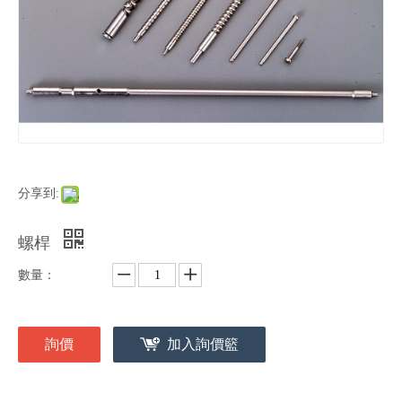
分享到:
螺桿
數量：
詢價
加入詢價籃