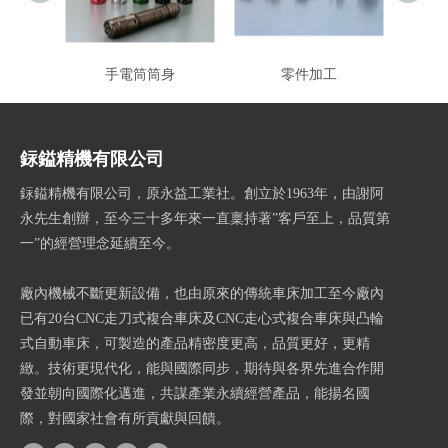
手電筒筒身
零件加工
CN
銢鎰精機有限公司
銢鎰精機有限公司，原永益工業社。創立於1963年，由謝阿
永先生創辦，至今三十多年來一直稟持著”客戶至上，品質第
一”的經營理念延續至今。
廠內機械不斷更新設備，也由原來的傳統車床加工至今廠內
已有20台CNC走刀式複合車床及CNC走心式複合車床與凸輪
式自動車床，可製造的產品精密度更高，品質更好，更精
緻。技術更現代化，能與國際同步，期待與各界先進合作開
發並朝向國際化邁進，共謀產業永續經營產品，能揚名國
際，對國家社會有所貢獻與回饋。