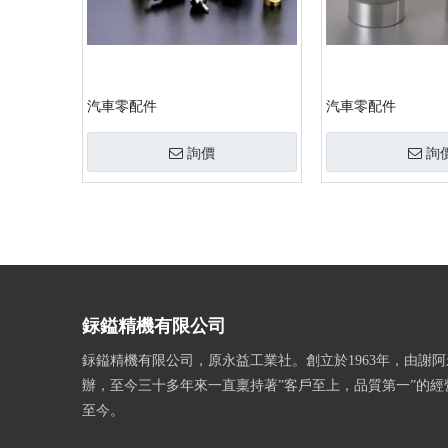
汽車零配件
汽車零配件
詢價
詢
»
銢鎰精機有限公司
銢鎰精機有限公司，原永益工業社。創立於1963年，由謝
辦，至今三十多年來一直稟持著”客戶至上，品質第一”的經
至今。