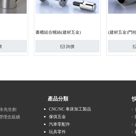
書櫃組合螺絲(建材五金)
(建材五金)門
價
詢價
產品分類
CNC/NC 車床加工製品
阿永先生創
傢俱五金
營理念延續
汽車零配件
玩具零件