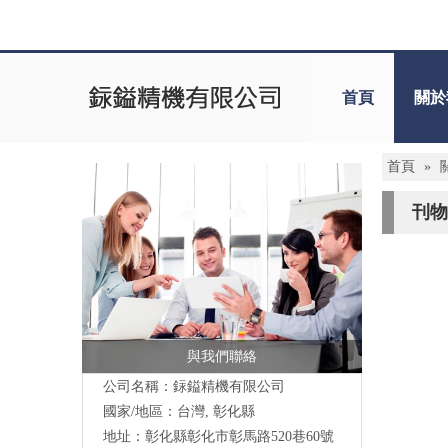
首頁
關於
首頁
»
刊物
與我們聯絡
公司名稱：銢鎰精機有限公司
國家/地區：台灣, 彰化縣
地址：彰化縣彰化市彰馬路520巷60號