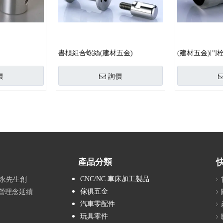
書櫃組合螺絲(建材五金)
(建材五金)門
價
詢價
產品分類
CNC/NC 車床加工製品
阿永先生創
傢俱五金
營理念延續
汽車零配件
玩具零件