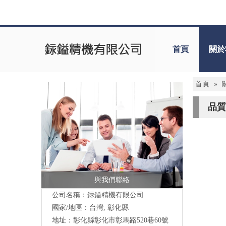
首頁
關於
首頁
»
品質
與我們聯絡
公司名稱：銢鎰精機有限公司
國家/地區：台灣, 彰化縣
地址：彰化縣彰化市彰馬路520巷60號