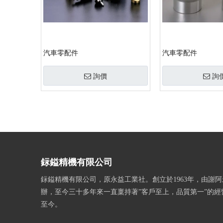
汽車零配件
汽車零配件
詢價
詢
»
銢鎰精機有限公司
銢鎰精機有限公司，原永益工業社。創立於1963年，由謝
辦，至今三十多年來一直稟持著”客戶至上，品質第一”的經
至今。