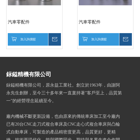
汽車零配件
汽車零配件
加入詢價籃
詢價
加入詢價籃
詢價
銢鎰精機有限公司
銢鎰精機有限公司，原永益工業社。創立於1963年，由謝阿
永先生創辦，至今三十多年來一直稟持著”客戶至上，品質第
一”的經營理念延續至今。
廠內機械不斷更新設備，也由原來的傳統車床加工至今廠內
已有20台CNC走刀式複合車床及CNC走心式複合車床與凸輪
式自動車床，可製造的產品精密度更高，品質更好，更精
緻。技術更現代化，能與國際同步，期待與各界先進合作開