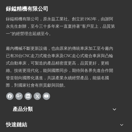
銢鎰精機有限公司
銢鎰精機有限公司，原永益工業社。創立於1963年，由謝阿
永先生創辦，至今三十多年來一直稟持著”客戶至上，品質第
一”的經營理念延續至今。
廠內機械不斷更新設備，也由原來的傳統車床加工至今廠內
已有20台CNC走刀式複合車床及CNC走心式複合車床與凸輪
式自動車床，可製造的產品精密度更高，品質更好，更精
緻。技術更現代化，能與國際同步，期待與各界先進合作開
發並朝向國際化邁進，共謀產業永續經營產品，能揚名國
際，對國家社會有所貢獻與回饋。
產品分類
快速鏈結