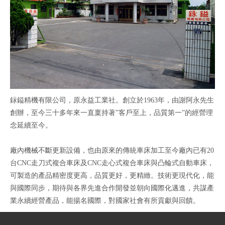
銢鎰精機有限公司，原永益工業社。創立於1963年，由謝阿永先生
創辦，至今三十多年來一直稟持著”客戶至上，品質第一”的經營理
念延續至今。
廠內機械不斷更新設備，也由原來的傳統車床加工至今廠內已有20
台CNC走刀式複合車床及CNC走心式複合車床與凸輪式自動車床，
可製造的產品精密度更高，品質更好，更精緻。技術更現代化，能
與國際同步，期待與各界先進合作開發並朝向國際化邁進，共謀產
業永續經營產品，能揚名國際，對國家社會有所貢獻與回饋。