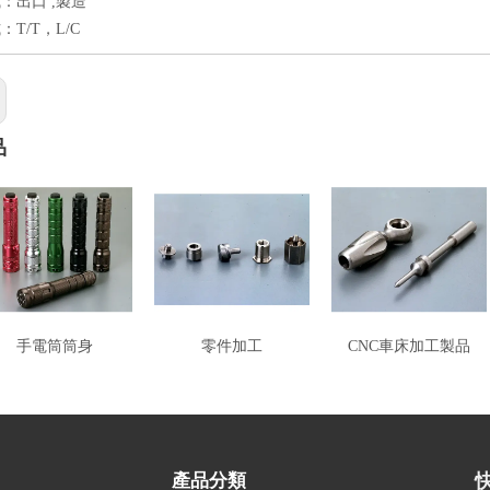
：出口 ,製造
T/T，L/C
品
手電筒筒身
零件加工
CNC車床加工製品
產品分類