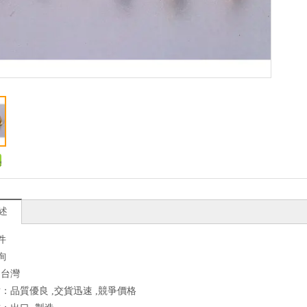
述
件
詢
：台灣
：品質優良 ,交貨迅速 ,競爭價格