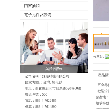
門窗插銷
電子元件及設備
分享到:
與我們聯絡
產品描
公司名稱：銢鎰精機有限公司
國家/地區：台灣, 彰化縣
. 五金零
地址：彰化縣彰化市彰馬路520巷60號
. 歡迎洽
郵遞區號：500
原產地
電話：886-4-7622485
競爭特點
傳真：886-4-7614890