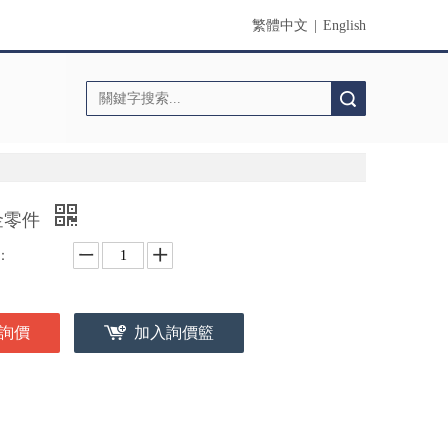
繁體中文
|
English
搜索
金零件
：
詢價
加入詢價籃