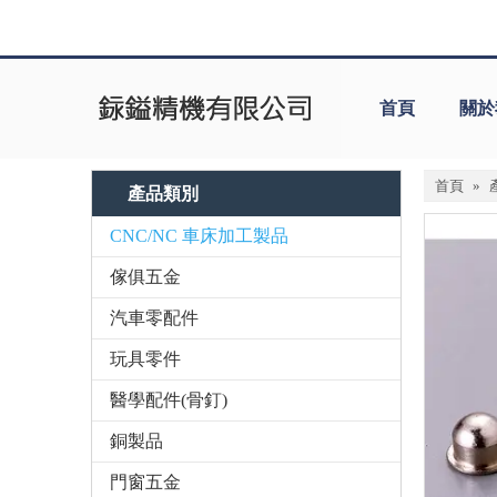
首頁
關於
首頁
»
產品類別
CNC/NC 車床加工製品
傢俱五金
汽車零配件
玩具零件
醫學配件(骨釘)
銅製品
門窗五金