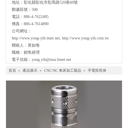
地址：彰化縣彰化市彰馬路520巷60號
郵遞區號：500
電話：886-4-7622485
傳真：886-4-7614890
公司網址：
http://www.yong-yih.ttnet.net
,
http://www.yong-yih.com.tw
聯絡人：黃如每
職稱：銷售經理
電子信箱：
yong.yih@msa.hinet.net
首頁
»
產品展示
»
CNC/NC 車床加工製品
»
手電筒筒身