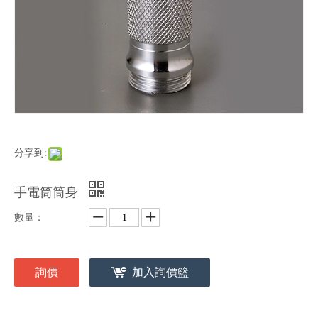
分享到:
手電筒筒身
數量：
詢價
加入詢價籃