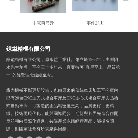
手電筒筒身
零件加工
CN
銢鎰精機有限公司
銢鎰精機有限公司，原永益工業社。創立於1963年，由謝阿
永先生創辦，至今三十多年來一直稟持著”客戶至上，品質第
一”的經營理念延續至今。
廠內機械不斷更新設備，也由原來的傳統車床加工至今廠內
已有20台CNC走刀式複合車床及CNC走心式複合車床與凸輪
式自動車床，可製造的產品精密度更高，品質更好，更精
緻。技術更現代化，能與國際同步，期待與各界先進合作開
發並朝向國際化邁進，共謀產業永續經營產品，能揚名國
際，對國家社會有所貢獻與回饋。