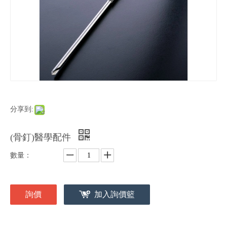
分享到:
(骨釘)醫學配件
數量：
詢價
加入詢價籃