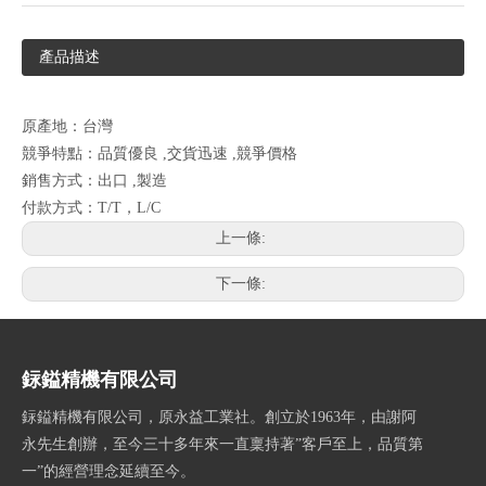
產品描述
原產地：台灣
競爭特點：品質優良 ,交貨迅速 ,競爭價格
銷售方式：出口 ,製造
付款方式：T/T，L/C
上一條:
下一條:
銢鎰精機有限公司
銢鎰精機有限公司，原永益工業社。創立於1963年，由謝阿
永先生創辦，至今三十多年來一直稟持著”客戶至上，品質第
一”的經營理念延續至今。