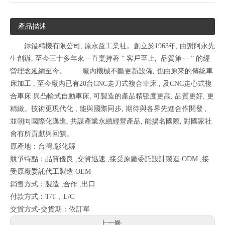
產品描述
銢鎰精機有限公司, 原永益工業社。創立於1963年, 由謝阿永先
生創辦, 至今三十多年來一直稟持著 ” 客戶至上, 品質第一 ” 的經
營理念延續至今。 廠內機械不斷更新設備, 也由原來的傳統車
床加工 , 至今廠內已有20台CNC走刀式複合車床 , 及CNC走心式複
合車床 與凸輪式自動車床, 可製造的產品精密度更高, 品質更好, 更
精緻。技術更現代化 , 能與國際同步, 期待與各界先進合作開發 ,
並朝向國際化邁進, 共謀產業永續經營產品, 能揚名國際, 對國家社
會有所貢獻與回饋。
原產地：台灣,彰化縣
競爭特點：品質優良 ,交貨迅速 ,接受原廠委託設計製造 ODM ,接
受原廠委託代工製造 OEM
銷售方式：製造 ,合作 ,出口
付款方式：T/T，L/C
交貨方式-交貨期：依訂單
上一條: