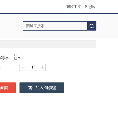
繁體中文
|
English
搜索
器零件
：
詢價
加入詢價籃