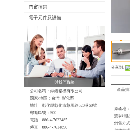
門窗插銷
電子元件及設備
分享到:
與我們聯絡
產品描
公司名稱：銢鎰精機有限公司
國家/地區：台灣, 彰化縣
地址：彰化縣彰化市彰馬路520巷60號
原產地
郵遞區號：500
競爭特點
電話：886-4-7622485
銷售方式
傳真：886-4-7614890