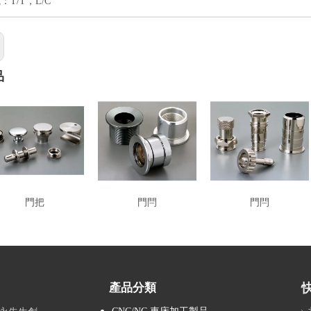
T/T，L/C
品
門把
門閂
門閂
產品分類