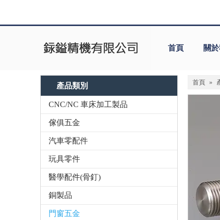
首頁
關於
首頁
»
產品類別
CNC/NC 車床加工製品
傢俱五金
汽車零配件
玩具零件
醫學配件(骨釘)
銅製品
門窗五金