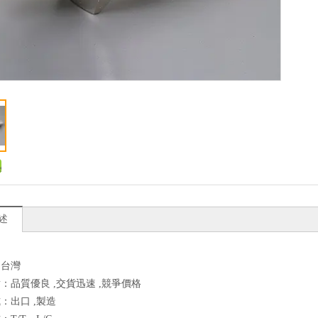
述
：台灣
：品質優良 ,交貨迅速 ,競爭價格
：出口 ,製造