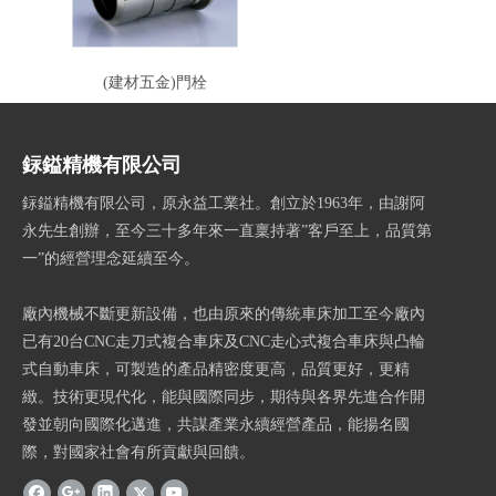
(建材五金)門栓
銢鎰精機有限公司
銢鎰精機有限公司，原永益工業社。創立於1963年，由謝阿
永先生創辦，至今三十多年來一直稟持著”客戶至上，品質第
一”的經營理念延續至今。
廠內機械不斷更新設備，也由原來的傳統車床加工至今廠內
已有20台CNC走刀式複合車床及CNC走心式複合車床與凸輪
式自動車床，可製造的產品精密度更高，品質更好，更精
緻。技術更現代化，能與國際同步，期待與各界先進合作開
發並朝向國際化邁進，共謀產業永續經營產品，能揚名國
際，對國家社會有所貢獻與回饋。