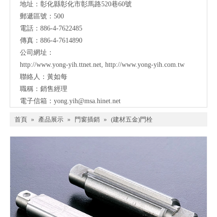
地址：彰化縣彰化市彰馬路520巷60號
郵遞區號：500
電話：886-4-7622485
傳真：886-4-7614890
公司網址：
http://www.yong-yih.ttnet.net
,
http://www.yong-yih.com.tw
聯絡人：黃如每
職稱：銷售經理
電子信箱：
yong.yih@msa.hinet.net
首頁
»
產品展示
»
門窗插銷
»
(建材五金)門栓