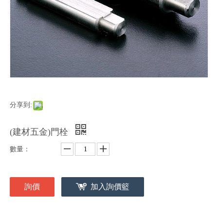
分享到:
(建材五金)門栓
數量：
詢價
加入詢價籃